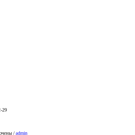
2-29
ючены
/
admin