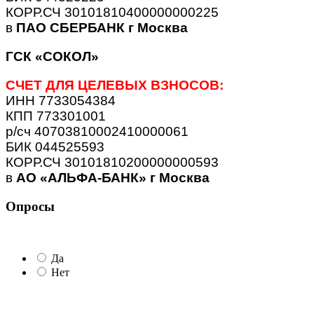
КОРР.СЧ 30101810400000000225
в
ПАО СБЕРБАНК г Москва
ГСК «СОКОЛ»
СЧЕТ ДЛЯ ЦЕЛЕВЫХ ВЗНОСОВ:
ИНН 7733054384
КПП 773301001
р/сч 40703810002410000061
БИК 044525593
КОРР.СЧ 30101810200000000593
в
АО «АЛЬФА-БАНК» г Москва
Опросы
Да
Нет