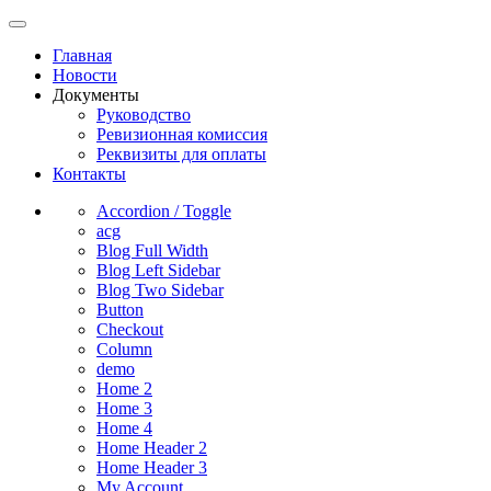
Главная
Новости
Документы
Руководство
Ревизионная комиссия
Реквизиты для оплаты
Контакты
Accordion / Toggle
acg
Blog Full Width
Blog Left Sidebar
Blog Two Sidebar
Button
Checkout
Column
demo
Home 2
Home 3
Home 4
Home Header 2
Home Header 3
My Account