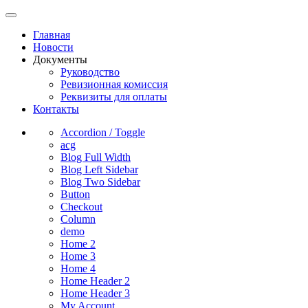
Главная
Новости
Документы
Руководство
Ревизионная комиссия
Реквизиты для оплаты
Контакты
Accordion / Toggle
acg
Blog Full Width
Blog Left Sidebar
Blog Two Sidebar
Button
Checkout
Column
demo
Home 2
Home 3
Home 4
Home Header 2
Home Header 3
My Account