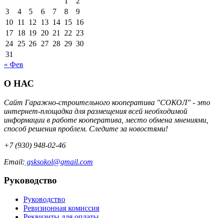
1
2
3
4
5
6
7
8
9
10
11
12
13
14
15
16
17
18
19
20
21
22
23
24
25
26
27
28
29
30
31
« Фев
О НАС
Сайт Гаражно-строительного кооператива "СОКОЛ" - это
интернет-площадка для размещения всей необходимой
информации в работе кооператива, место обмена мнениями,
способ решения проблем. Следите за новостями!
+7 (930) 948-02-46
Email:
gsksokol@gmail.com
Руководство
Руководство
Ревизионная комиссия
Реквизиты для оплаты