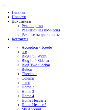
Главная
Новости
Документы
Руководство
Ревизионная комиссия
Реквизиты для оплаты
Контакты
Accordion / Toggle
acg
Blog Full Width
Blog Left Sidebar
Blog Two Sidebar
Button
Checkout
Column
demo
Home 2
Home 3
Home 4
Home Header 2
Home Header 3
My Account