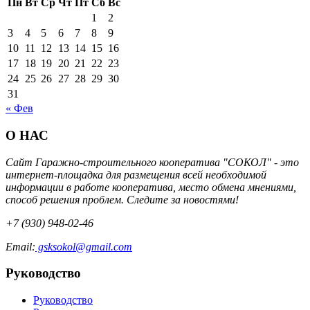
Пн
Вт
Ср
Чт
Пт
Сб
Вс
1
2
3
4
5
6
7
8
9
10
11
12
13
14
15
16
17
18
19
20
21
22
23
24
25
26
27
28
29
30
31
« Фев
О НАС
Сайт Гаражно-строительного кооператива "СОКОЛ" - это
интернет-площадка для размещения всей необходимой
информации в работе кооператива, место обмена мнениями,
способ решения проблем. Следите за новостями!
+7 (930) 948-02-46
Email:
gsksokol@gmail.com
Руководство
Руководство