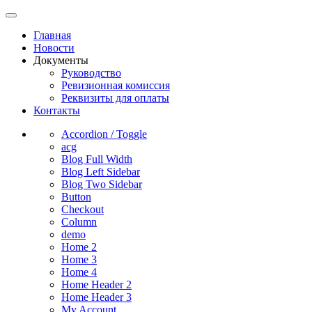
Главная
Новости
Документы
Руководство
Ревизионная комиссия
Реквизиты для оплаты
Контакты
Accordion / Toggle
acg
Blog Full Width
Blog Left Sidebar
Blog Two Sidebar
Button
Checkout
Column
demo
Home 2
Home 3
Home 4
Home Header 2
Home Header 3
My Account