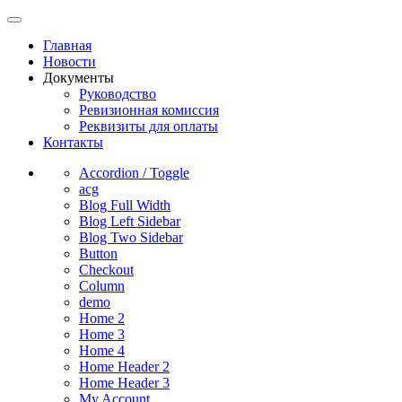
Главная
Новости
Документы
Руководство
Ревизионная комиссия
Реквизиты для оплаты
Контакты
Accordion / Toggle
acg
Blog Full Width
Blog Left Sidebar
Blog Two Sidebar
Button
Checkout
Column
demo
Home 2
Home 3
Home 4
Home Header 2
Home Header 3
My Account