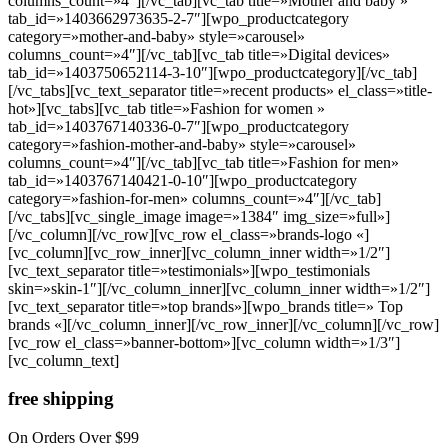
columns_count=»4″][/vc_tab][vc_tab title=»Mother and baby »
tab_id=»1403662973635-2-7″][wpo_productcategory
category=»mother-and-baby» style=»carousel»
columns_count=»4″][/vc_tab][vc_tab title=»Digital devices»
tab_id=»1403750652114-3-10″][wpo_productcategory][/vc_tab]
[/vc_tabs][vc_text_separator title=»recent products» el_class=»title-
hot»][vc_tabs][vc_tab title=»Fashion for women »
tab_id=»1403767140336-0-7″][wpo_productcategory
category=»fashion-mother-and-baby» style=»carousel»
columns_count=»4″][/vc_tab][vc_tab title=»Fashion for men»
tab_id=»1403767140421-0-10″][wpo_productcategory
category=»fashion-for-men» columns_count=»4″][/vc_tab]
[/vc_tabs][vc_single_image image=»1384″ img_size=»full»]
[/vc_column][/vc_row][vc_row el_class=»brands-logo «]
[vc_column][vc_row_inner][vc_column_inner width=»1/2″]
[vc_text_separator title=»testimonials»][wpo_testimonials
skin=»skin-1″][/vc_column_inner][vc_column_inner width=»1/2″]
[vc_text_separator title=»top brands»][wpo_brands title=» Top
brands «][/vc_column_inner][/vc_row_inner][/vc_column][/vc_row]
[vc_row el_class=»banner-bottom»][vc_column width=»1/3″]
[vc_column_text]
free shipping
On Orders Over $99