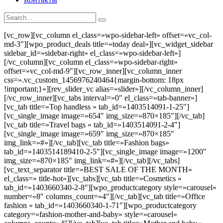
[vc_row][vc_column el_class=»wpo-sidebar-left» offset=»vc_col-
md-3″][wpo_product_deals title=»today deal»][vc_widget_sidebar
sidebar_id=»sidebar-right» el_class=»wpo-sidebar-left»]
[/vc_column][vc_column el_class=»wpo-sidebar-right»
offset=»vc_col-md-9″][vc_row_inner][vc_column_inner
css=».vc_custom_1456976240464{margin-bottom: 18px
!important;}»][rev_slider_vc alias=»slider»][/vc_column_inner]
[/vc_row_inner][vc_tabs interval=»0″ el_class=»tab-banner»]
[vc_tab title=»Top handless » tab_id=»1403514091-1-25″]
[vc_single_image image=»654″ img_size=»870×185″][/vc_tab]
[vc_tab title=»Travel bags » tab_id=»1403514091-2-4″]
[vc_single_image image=»659″ img_size=»870×185″
img_link=»#»][/vc_tab][vc_tab title=»Fashion bags»
tab_id=»1403514189410-2-5″][vc_single_image image=»1200″
img_size=»870×185″ img_link=»#»][/vc_tab][/vc_tabs]
[vc_text_separator title=»BEST SALE OF THE MONTH»
el_class=» title-hot»][vc_tabs][vc_tab title=»Cosmetics »
tab_id=»1403660340-2-8″][wpo_productcategory style=»carousel»
number=»8″ columns_count=»4″][/vc_tab][vc_tab title=»Office
fashion » tab_id=»1403660340-1-71″][wpo_productcategory
category=»fashion-mother-and-baby» style=»carousel»