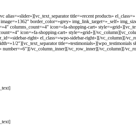
 alias=»slider»][vc_text_separator title=»recent products» el_class
mage=»1362″ border_color=»grey» img_link_target=»_self» img_size=
4″ columns_count=»4″ icon=»fa-shopping-cart» style=»grid»][vc_tex
unt=»4″ icon=»fa-shopping-cart» style=»grid»][/vc_column][vc_colu
ar_id=»sidebar-right» el_class=»wpo-sidebar-right»][/vc_column][/vc
th=»1/2″][vc_text_separator title=»testimonials»][wpo_testimonials
nds» number=»6″][/vc_column_inner][/vc_row_inner][/vc_column][/vc
text]
text]