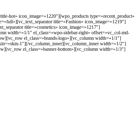
=» title-hot» icon_image=»1220″][wpo_products type=»recent_product»
»full»][vc_text_separator title=»Fashion» icon_image=»1219″]
t_separator title=»cosmetics» icon_image=»1217″]
mn width=»1/1″ el_class=»wpo-sidebar-right» offset=»vc_col-md-
_row][vc_row el_class=»brands-logo»][vc_column width=»1/1″]
 skin=»skin-1″][/vc_column_inner][vc_column_inner width=»1/2″]
_row][vc_row el_class=»banner-bottom»][vc_column width=»1/3″]