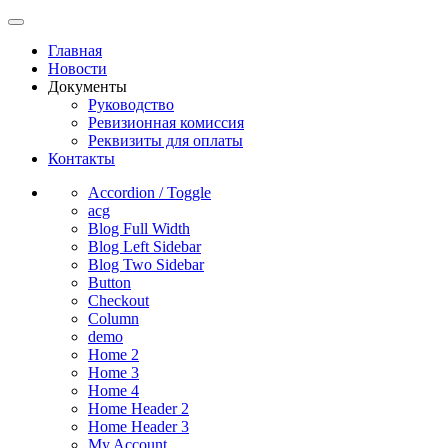
Главная
Новости
Документы
Руководство
Ревизионная комиссия
Реквизиты для оплаты
Контакты
Accordion / Toggle
acg
Blog Full Width
Blog Left Sidebar
Blog Two Sidebar
Button
Checkout
Column
demo
Home 2
Home 3
Home 4
Home Header 2
Home Header 3
My Account