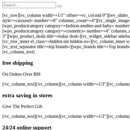
[vc_row][vc_column width=»1/1″ offset=»vc_col-md-9″][rev_slider_vc
style=»carousel» number=»8″ columns_count=»4″][vc_single_image i
[wpo_productcategory category=»fashion-mother-and-baby» number=»
[wpo_productcategory category=»cosmetics» number=»4″ columns_co
3″][wpo_product_deals title=»today deal»][vc_widget_sidebar sideb
[vc_row_inner el_class=»hidden-sm hidden-xs»][vc_column_inner wid
[vc_text_separator title=»top brands»][wpo_brands title=»Top bra
[vc_column_text]
free shipping
On Orders Over $99
[/vc_column_text][/vc_column][vc_column width=»1/3″][vc_column_
extra saving in stores
Give The Perfect Gift
[/vc_column_text][/vc_column][vc_column width=»1/3″][vc_column_
24/24 online support