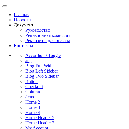
Главная
Новости
Документы
Руководство
Ревизионная комиссия
Реквизиты для оплаты
Контакты
Accordion / Toggle
acg
Blog Full Width
Blog Left Sidebar
Blog Two Sidebar
Button
Checkout
Column
demo
Home 2
Home 3
Home 4
Home Header 2
Home Header 3
My Account