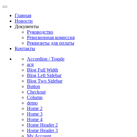
Главная
Новости
Документы
Руководство
Ревизионная комиссия
Реквизиты для оплаты
Контакты
Accordion / Toggle
acg
Blog Full Width
Blog Left Sidebar
Blog Two Sidebar
Button
Checkout
Column
demo
Home 2
Home 3
Home 4
Home Header 2
Home Header 3
My Account