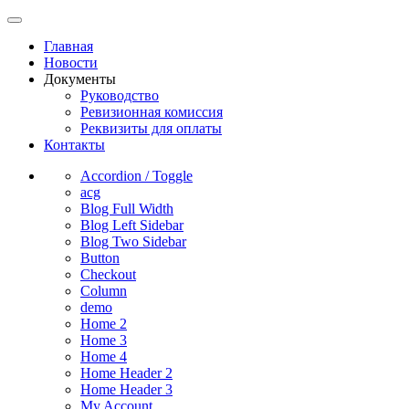
Главная
Новости
Документы
Руководство
Ревизионная комиссия
Реквизиты для оплаты
Контакты
Accordion / Toggle
acg
Blog Full Width
Blog Left Sidebar
Blog Two Sidebar
Button
Checkout
Column
demo
Home 2
Home 3
Home 4
Home Header 2
Home Header 3
My Account