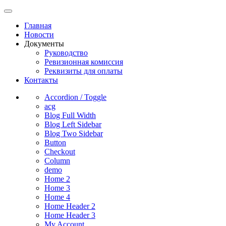
Главная
Новости
Документы
Руководство
Ревизионная комиссия
Реквизиты для оплаты
Контакты
Accordion / Toggle
acg
Blog Full Width
Blog Left Sidebar
Blog Two Sidebar
Button
Checkout
Column
demo
Home 2
Home 3
Home 4
Home Header 2
Home Header 3
My Account