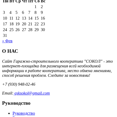
Пн
Вт
Ср
Чт
Пт
Сб
Вс
1
2
3
4
5
6
7
8
9
10
11
12
13
14
15
16
17
18
19
20
21
22
23
24
25
26
27
28
29
30
31
« Фев
О НАС
Сайт Гаражно-строительного кооператива "СОКОЛ" - это
интернет-площадка для размещения всей необходимой
информации в работе кооператива, место обмена мнениями,
способ решения проблем. Следите за новостями!
+7 (930) 948-02-46
Email:
gsksokol@gmail.com
Руководство
Руководство