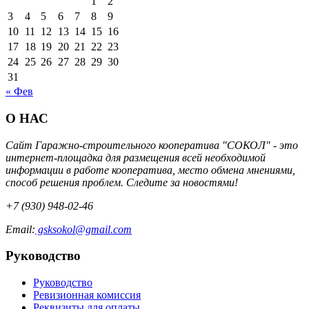
1
2
3
4
5
6
7
8
9
10
11
12
13
14
15
16
17
18
19
20
21
22
23
24
25
26
27
28
29
30
31
« Фев
О НАС
Сайт Гаражно-строительного кооператива "СОКОЛ" - это
интернет-площадка для размещения всей необходимой
информации в работе кооператива, место обмена мнениями,
способ решения проблем. Следите за новостями!
+7 (930) 948-02-46
Email:
gsksokol@gmail.com
Руководство
Руководство
Ревизионная комиссия
Реквизиты для оплаты