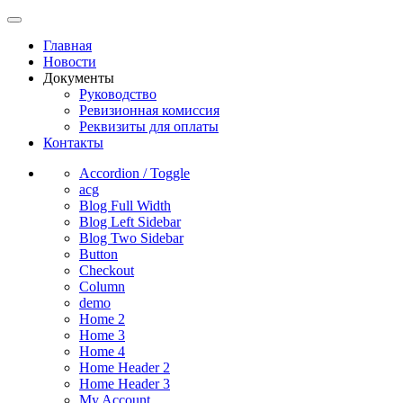
Главная
Новости
Документы
Руководство
Ревизионная комиссия
Реквизиты для оплаты
Контакты
Accordion / Toggle
acg
Blog Full Width
Blog Left Sidebar
Blog Two Sidebar
Button
Checkout
Column
demo
Home 2
Home 3
Home 4
Home Header 2
Home Header 3
My Account