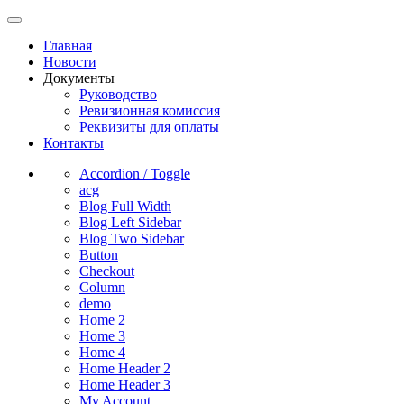
Главная
Новости
Документы
Руководство
Ревизионная комиссия
Реквизиты для оплаты
Контакты
Accordion / Toggle
acg
Blog Full Width
Blog Left Sidebar
Blog Two Sidebar
Button
Checkout
Column
demo
Home 2
Home 3
Home 4
Home Header 2
Home Header 3
My Account