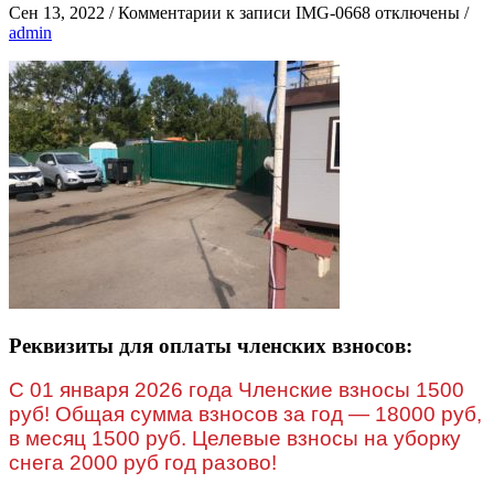
Сен 13, 2022
/
Комментарии
к записи IMG-0668
отключены
/
admin
Реквизиты для оплаты членских взносов:
C 01 января 2026 года Членские взносы 1500
руб! Общая сумма взносов за год — 18000 руб,
в месяц 1500 руб. Целевые взносы на уборку
снега 2000 руб год разово!