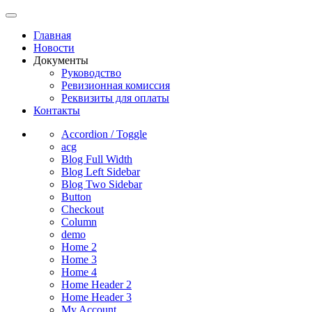
Главная
Новости
Документы
Руководство
Ревизионная комиссия
Реквизиты для оплаты
Контакты
Accordion / Toggle
acg
Blog Full Width
Blog Left Sidebar
Blog Two Sidebar
Button
Checkout
Column
demo
Home 2
Home 3
Home 4
Home Header 2
Home Header 3
My Account