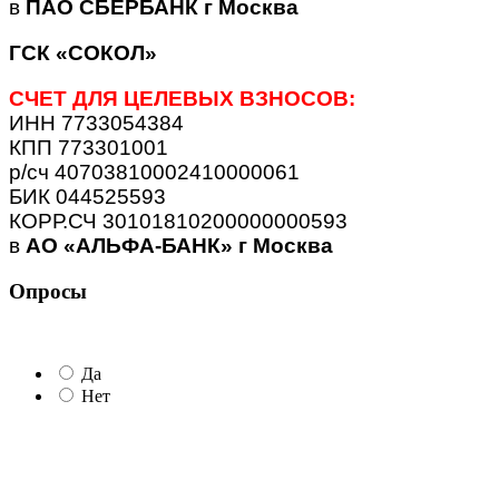
в
ПАО СБЕРБАНК г Москва
ГСК «СОКОЛ»
СЧЕТ ДЛЯ ЦЕЛЕВЫХ ВЗНОСОВ:
ИНН 7733054384
КПП 773301001
р/сч 40703810002410000061
БИК 044525593
КОРР.СЧ 30101810200000000593
в
АО «АЛЬФА-БАНК» г Москва
Опросы
Да
Нет