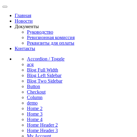
Главная
Новости
Документы
Руководство
Ревизионная комиссия
Реквизиты для оплаты
Контакты
Accordion / Toggle
acg
Blog Full Width
Blog Left Sidebar
Blog Two Sidebar
Button
Checkout
Column
demo
Home 2
Home 3
Home 4
Home Header 2
Home Header 3
My Account