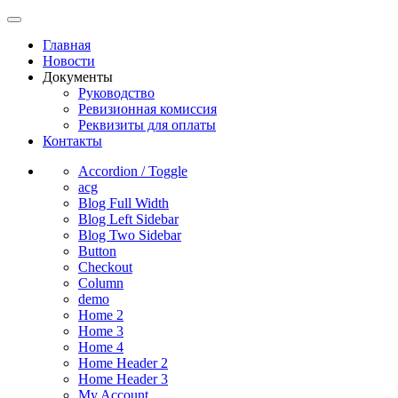
Главная
Новости
Документы
Руководство
Ревизионная комиссия
Реквизиты для оплаты
Контакты
Accordion / Toggle
acg
Blog Full Width
Blog Left Sidebar
Blog Two Sidebar
Button
Checkout
Column
demo
Home 2
Home 3
Home 4
Home Header 2
Home Header 3
My Account