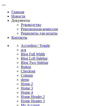
Главная
Новости
Документы
Руководство
Ревизионная комиссия
Реквизиты для оплаты
Контакты
Accordion / Toggle
acg
Blog Full Width
Blog Left Sidebar
Blog Two Sidebar
Button
Checkout
Column
demo
Home 2
Home 3
Home 4
Home Header 2
Home Header 3
My Account