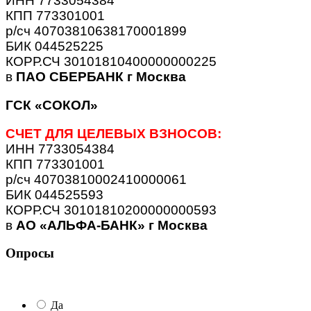
ИНН 7733054384
КПП 773301001
р/сч 40703810638170001899
БИК 044525225
КОРР.СЧ 30101810400000000225
в
ПАО СБЕРБАНК г Москва
ГСК «СОКОЛ»
СЧЕТ ДЛЯ ЦЕЛЕВЫХ ВЗНОСОВ:
ИНН 7733054384
КПП 773301001
р/сч 40703810002410000061
БИК 044525593
КОРР.СЧ 30101810200000000593
в
АО «АЛЬФА-БАНК» г Москва
Опросы
Да