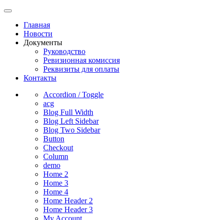
Главная
Новости
Документы
Руководство
Ревизионная комиссия
Реквизиты для оплаты
Контакты
Accordion / Toggle
acg
Blog Full Width
Blog Left Sidebar
Blog Two Sidebar
Button
Checkout
Column
demo
Home 2
Home 3
Home 4
Home Header 2
Home Header 3
My Account