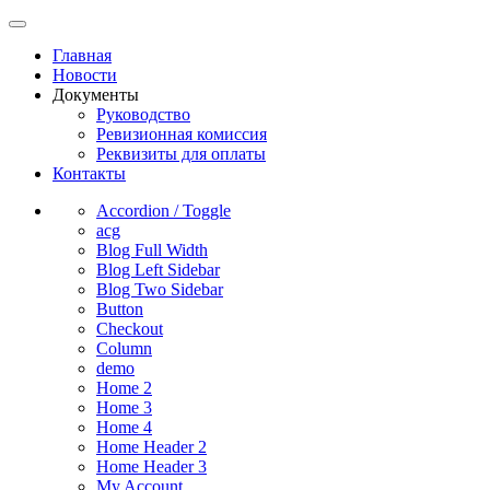
Главная
Новости
Документы
Руководство
Ревизионная комиссия
Реквизиты для оплаты
Контакты
Accordion / Toggle
acg
Blog Full Width
Blog Left Sidebar
Blog Two Sidebar
Button
Checkout
Column
demo
Home 2
Home 3
Home 4
Home Header 2
Home Header 3
My Account