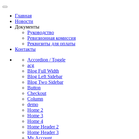
Главная
Новости
Документы
Руководство
Ревизионная комиссия
Реквизиты для оплаты
Контакты
Accordion / Toggle
acg
Blog Full Width
Blog Left Sidebar
Blog Two Sidebar
Button
Checkout
Column
demo
Home 2
Home 3
Home 4
Home Header 2
Home Header 3
My Account