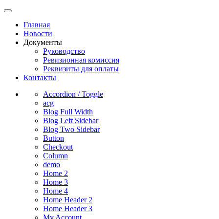
Главная
Новости
Документы
Руководство
Ревизионная комиссия
Реквизиты для оплаты
Контакты
Accordion / Toggle
acg
Blog Full Width
Blog Left Sidebar
Blog Two Sidebar
Button
Checkout
Column
demo
Home 2
Home 3
Home 4
Home Header 2
Home Header 3
My Account