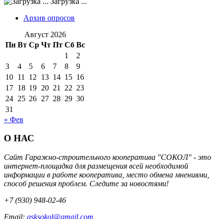
Загрузка ...
Архив опросов
Август 2026
Пн
Вт
Ср
Чт
Пт
Сб
Вс
1
2
3
4
5
6
7
8
9
10
11
12
13
14
15
16
17
18
19
20
21
22
23
24
25
26
27
28
29
30
31
« Фев
О НАС
Сайт Гаражно-строительного кооператива "СОКОЛ" - это
интернет-площадка для размещения всей необходимой
информации в работе кооператива, место обмена мнениями,
способ решения проблем. Следите за новостями!
+7 (930) 948-02-46
Email:
gsksokol@gmail.com