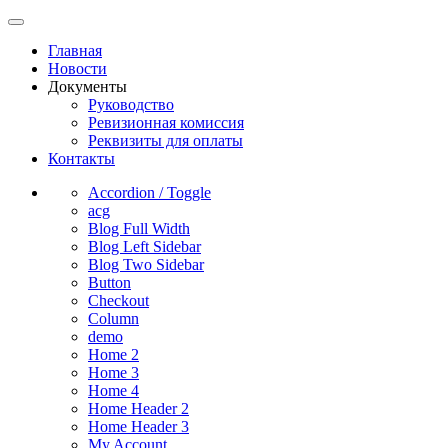
Главная
Новости
Документы
Руководство
Ревизионная комиссия
Реквизиты для оплаты
Контакты
Accordion / Toggle
acg
Blog Full Width
Blog Left Sidebar
Blog Two Sidebar
Button
Checkout
Column
demo
Home 2
Home 3
Home 4
Home Header 2
Home Header 3
My Account